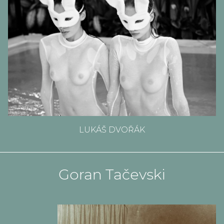
LUKÁŠ DVOŘÁK
Goran Tačevski